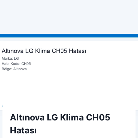
Skip
to
content
Altınova LG Klima CH05
Hatası