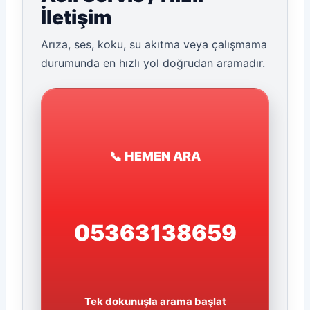
İletişim
Arıza, ses, koku, su akıtma veya çalışmama
durumunda en hızlı yol doğrudan aramadır.
📞 HEMEN ARA
05363138659
Tek dokunuşla arama başlat