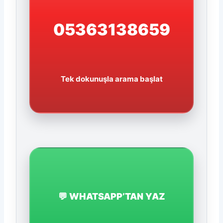
05363138659
Tek dokunuşla arama başlat
💬 WHATSAPP’TAN YAZ