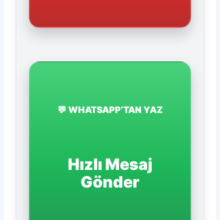
💬 WHATSAPP’TAN YAZ
Hızlı Mesaj
Gönder