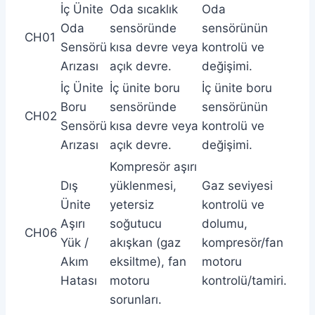
İç Ünite
Oda sıcaklık
Oda
Oda
sensöründe
sensörünün
CH01
Sensörü
kısa devre veya
kontrolü ve
Arızası
açık devre.
değişimi.
İç Ünite
İç ünite boru
İç ünite boru
Boru
sensöründe
sensörünün
CH02
Sensörü
kısa devre veya
kontrolü ve
Arızası
açık devre.
değişimi.
Kompresör aşırı
Dış
yüklenmesi,
Gaz seviyesi
Ünite
yetersiz
kontrolü ve
Aşırı
soğutucu
dolumu,
CH06
Yük /
akışkan (gaz
kompresör/fan
Akım
eksiltme), fan
motoru
Hatası
motoru
kontrolü/tamiri.
sorunları.