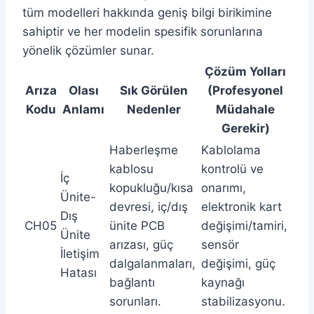
tüm modelleri hakkında geniş bilgi birikimine
sahiptir ve her modelin spesifik sorunlarına
yönelik çözümler sunar.
Çözüm Yolları
Arıza
Olası
Sık Görülen
(Profesyonel
Kodu
Anlamı
Nedenler
Müdahale
Gerekir)
Haberleşme
Kablolama
kablosu
kontrolü ve
İç
kopukluğu/kısa
onarımı,
Ünite-
devresi, iç/dış
elektronik kart
Dış
CH05
ünite PCB
değişimi/tamiri,
Ünite
arızası, güç
sensör
İletişim
dalgalanmaları,
değişimi, güç
Hatası
bağlantı
kaynağı
sorunları.
stabilizasyonu.