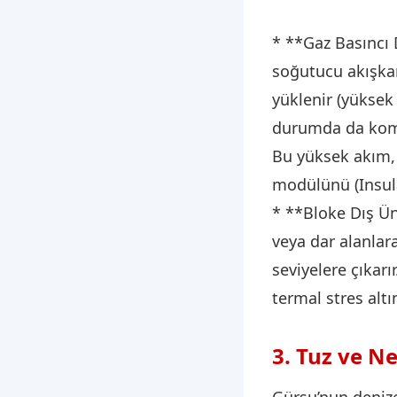
* **Gaz Basıncı 
soğutucu akışkan
yüklenir (yüksek 
durumda da komp
Bu yüksek akım, 
modülünü (Insula
* **Bloke Dış Ün
veya dar alanlara
seviyelere çıkarı
termal stres alt
3. Tuz ve N
Gürsu’nun denize 