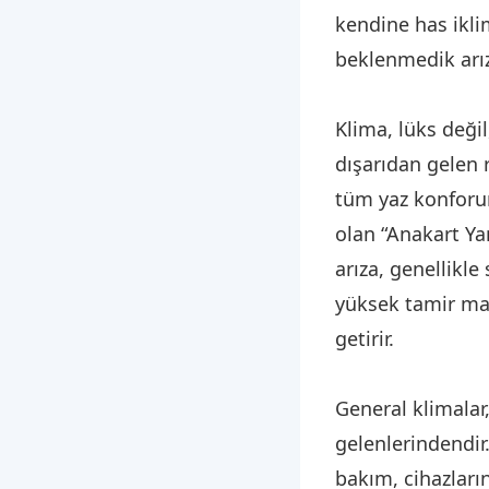
kendine has ikli
beklenmedik arız
Klima, lüks değil
dışarıdan gelen
tüm yaz konforun
olan “Anakart Ya
arıza, genellikl
yüksek tamir mal
getirir.
General klimalar
gelenlerindendir.
bakım, cihazların