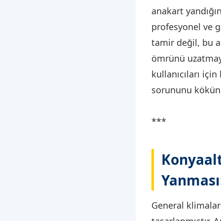
anakart yandığın
profesyonel ve ga
tamir değil, bu 
ömrünü uzatmayı
kullanıcıları içi
sorununu kökünd
***
Konyaalt
Yanması:
General klimalar
tasarlanmıştır. 