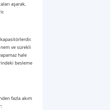
aları aşarak,
ir.
kapasitörlerdir.
, nem ve sürekli
i yapamaz hale
rindeki besleme
nden fazla akım
r: