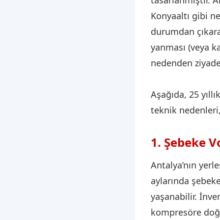
Konyaaltı gibi ne
durumdan çıkarak
yanması (veya kar
nedenden ziyade,
Aşağıda, 25 yıll
teknik nedenleri
1. Şebeke V
Antalya’nın yerl
aylarında şebeke
yaşanabilir. İnve
kompresöre doğru