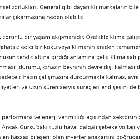
msel zorlukları, General gibi dayanıklı markaların bi
alar çıkarmasına neden olabilir.
, zorunlu bir yaşam ekipmanıdır. Özellikle klima çalış
 rahatsız edici bir koku veya klimanın aniden tamam
uzun tehdit altına girdiği anlamına gelir. Klima sahi
nması” durumu, cihazın beyninin devre dışı kalması 
e sadece cihazın çalışmasını durdurmakla kalmaz, ay
iyetleri ve uzun süren servis süreçleri endişesini de
, performans ve enerji verimliliği açısından sektörün
 Ancak Gürsu’daki tuzlu hava, dalgalı şebeke voltajı v
 en hassas bileşeni olan inverter anakartını doğrudan 