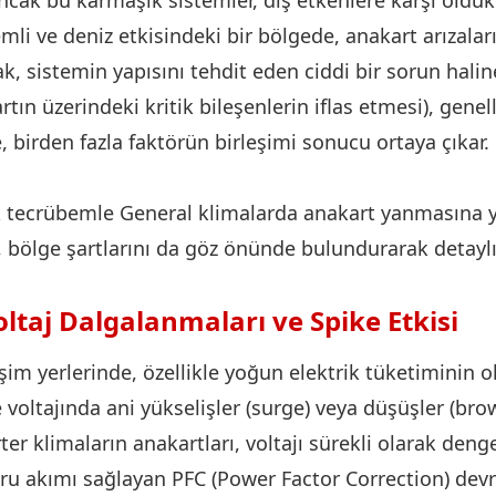
mli ve deniz etkisindeki bir bölgede, anakart arızaları
, sistemin yapısını tehdit eden ciddi bir sorun haline
tın üzerindeki kritik bileşenlerin iflas etmesi), genell
 birden fazla faktörün birleşimi sonucu ortaya çıkar.
ık tecrübemle General klimalarda anakart yanmasına y
, bölge şartlarını da göz önünde bulundurarak detayl
oltaj Dalgalanmaları ve Spike Etkisi
eşim yerlerinde, özellikle yoğun elektrik tüketiminin 
 voltajında ani yükselişler (surge) veya düşüşler (br
rter klimaların anakartları, voltajı sürekli olarak den
 akımı sağlayan PFC (Power Factor Correction) devre