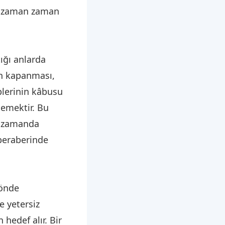
le zaman zaman
tığı anlarda
en kapanması,
plerinin kâbusu
demektir. Bu
nı zamanda
 beraberinde
 önde
e yetersiz
hedef alır. Bir