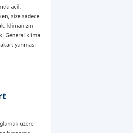
mda acil,
rken, size sadece
ak, klimanızın
ki General klima
anakart yanması
rt
sağlamak üzere
ça hassastır.