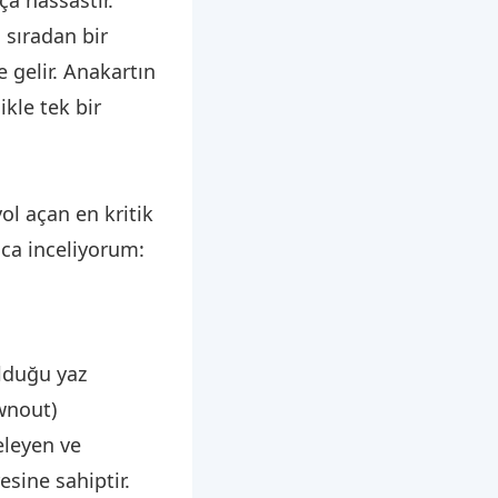
 sıradan bir
 gelir. Anakartın
ikle tek bir
ol açan en kritik
ıca inceliyorum:
olduğu yaz
ownout)
geleyen ve
sine sahiptir.