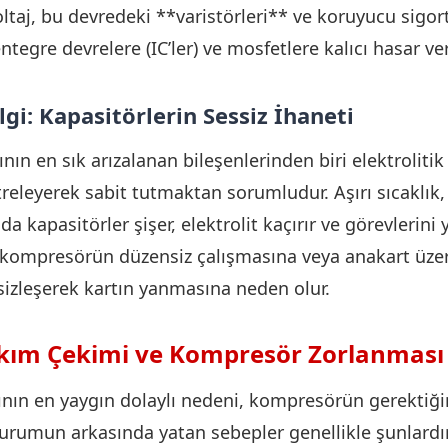
ltaj, bu devredeki **varistörleri** ve koruyucu sigort
ntegre devrelere (IC’ler) ve mosfetlere kalıcı hasar ver
lgi: Kapasitörlerin Sessiz İhaneti
nın en sık arızalanan bileşenlerinden biri elektrolitik 
iltreleyerek sabit tutmaktan sorumludur. Aşırı sıcaklık
ında kapasitörler şişer, elektrolit kaçırır ve görevlerin
, kompresörün düzensiz çalışmasına veya anakart üze
sizleşerek kartın yanmasına neden olur.
Akım Çekimi ve Kompresör Zorlanması
nın en yaygın dolaylı nedeni, kompresörün gerektiği
urumun arkasında yatan sebepler genellikle şunlardı