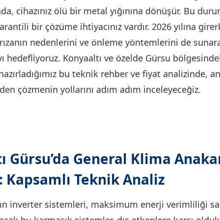
da, cihazınız ölü bir metal yığınına dönüşür. Bu duru
rantili bir çözüme ihtiyacınız vardır. 2026 yılına gire
arızanın nedenlerini ve önleme yöntemlerini de sunar
 hedefliyoruz. Konyaaltı ve özelde Gürsu bölgesinde
n hazırladığımız bu teknik rehber ve fiyat analizinde, 
en çözmenin yollarını adım adım inceleyeceğiz.
ı Gürsu’da General Klima Anaka
 Kapsamlı Teknik Analiz
ın inverter sistemleri, maksimum enerji verimliliği 
Ancak bu karmaşık sistemler, dış etkenlere karşı olduk