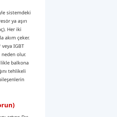
yle sistemdeki
esör ya aşırı
ç). Her iki
a akım çeker.
* veya IGBT
 neden olur.
llikle balkona
ını tehlikeli
bileşenlerin
orun)
ı artırır. Dış