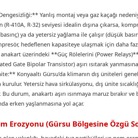
Dengesizliği:** Yanlış montaj veya gaz kaçağı nedeni
 (R-410A, R-32) seviyesi idealin dışına çıkarsa, kompr
basınç) ya da yetersiz yağlama ile çalışır (düşük basın
resör, hedeflenen kapasiteye ulaşmak için daha fazl
anakart üzerindeki **Güç Rölelerini (Power Relays)*
ted Gate Bipolar Transistor) aşırı ısıtarak yanmasına
ite:** Konyaaltı Gürsu’da klimanın dış üniteleri gene
 kurulur. Yetersiz hava sirkülasyonu, dış ünite sıcaklığ
r. Bu durum, anakartı aşırı ısınmaya maruz bırakır ve 
ında erken yaşlanmasına yol açar.
em Erozyonu (Gürsu Bölgesine Özgü S
olan yakınlığı, havadaki tuz partikülleri ve nem oranın