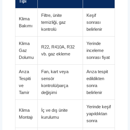
Tipi
Filtre, ünite
Keşif
Klima
temizliği, gaz
sonrası
Bakımı
kontrolü
belirlenir
Klima
Yerinde
R22, R410A, R32
Gaz
inceleme
vb. gaz ekleme
Dolumu
sonrası fiyat
Arıza
Fan, kart veya
Arıza tespit
Tespiti
sensör
edildikten
ve
kontrolü/parça
sonra
Tamir
değişimi
belirlenir
Yerinde keşif
Klima
İç ve dış ünite
yapıldıktan
Montajı
kurulumu
sonra