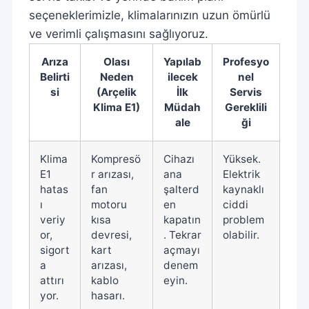
seçeneklerimizle, klimalarınızın uzun ömürlü
ve verimli çalışmasını sağlıyoruz.
Arıza
Olası
Yapılab
Profesyo
Belirti
Neden
ilecek
nel
si
(Arçelik
İlk
Servis
Klima E1)
Müdah
Gereklili
ale
ği
Klima
Kompresö
Cihazı
Yüksek.
E1
r arızası,
ana
Elektrik
hatas
fan
şalterd
kaynaklı
ı
motoru
en
ciddi
veriy
kısa
kapatın
problem
or,
devresi,
. Tekrar
olabilir.
sigort
kart
açmayı
a
arızası,
denem
attırı
kablo
eyin.
yor.
hasarı.