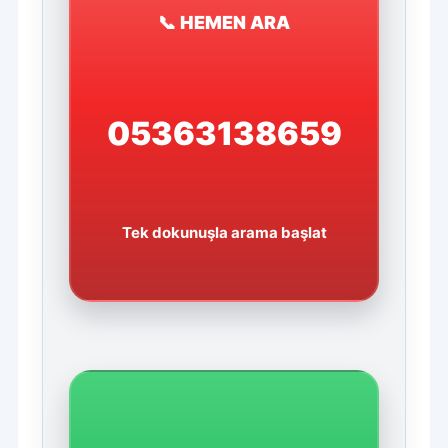
📞 HEMEN ARA
05363138659
Tek dokunuşla arama başlat