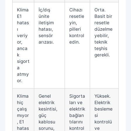
Klima
İç/dış
Cihazı
Orta.
E1
ünite
resetle
Basit bir
hatas
iletişim
yin,
resetle
ı
hatası,
pilleri
düzelme
veriy
sensör
kontrol
yebilir,
or,
arızası.
edin.
teknik
anca
teşhis
k
gerekli.
sigort
a
atmıy
or.
Klima
Genel
Sigorta
Yüksek.
hiç
elektrik
ları ve
Elektrik
çalış
kesintisi,
elektrik
besleme
mıyor
güç
bağlan
si
, E1
kablosu
tılarını
kontrolü
hatas
sorunu,
kontrol
ve