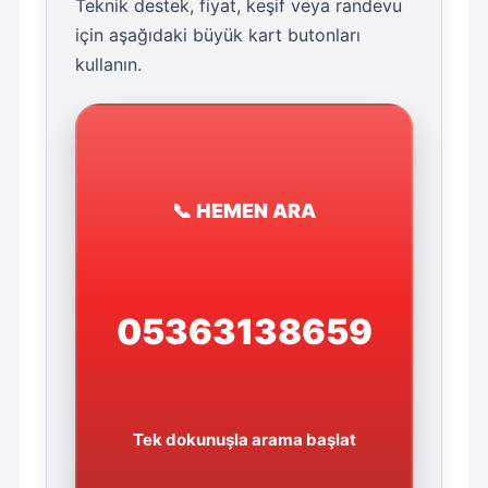
Teknik destek, fiyat, keşif veya randevu
için aşağıdaki büyük kart butonları
kullanın.
📞 HEMEN ARA
05363138659
Tek dokunuşla arama başlat