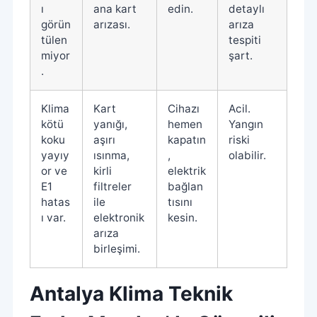
ı
ana kart
edin.
detaylı
görün
arızası.
arıza
tülen
tespiti
miyor
şart.
.
Klima
Kart
Cihazı
Acil.
kötü
yanığı,
hemen
Yangın
koku
aşırı
kapatın
riski
yayıy
ısınma,
,
olabilir.
or ve
kirli
elektrik
E1
filtreler
bağlan
hatas
ile
tısını
ı var.
elektronik
kesin.
arıza
birleşimi.
Antalya Klima Teknik