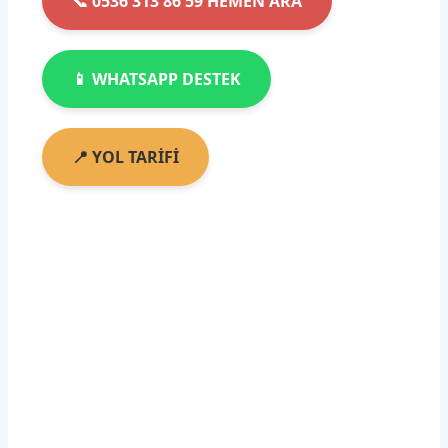
📞 0536 313 86 59 HEMEN ARA
📱 WHATSAPP DESTEK
📍 YOL TARİFİ