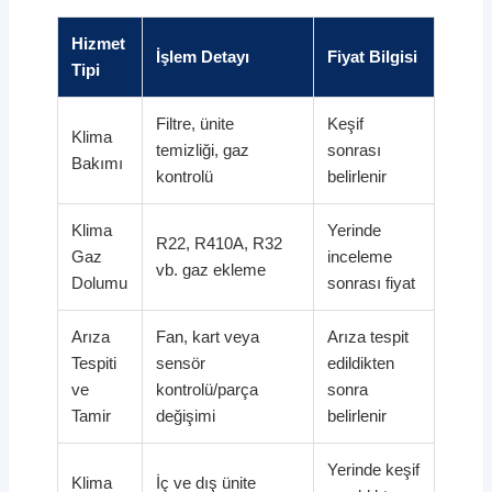
Hizmet
İşlem Detayı
Fiyat Bilgisi
Tipi
Filtre, ünite
Keşif
Klima
temizliği, gaz
sonrası
Bakımı
kontrolü
belirlenir
Klima
Yerinde
R22, R410A, R32
Gaz
inceleme
vb. gaz ekleme
Dolumu
sonrası fiyat
Arıza
Fan, kart veya
Arıza tespit
Tespiti
sensör
edildikten
ve
kontrolü/parça
sonra
Tamir
değişimi
belirlenir
Yerinde keşif
Klima
İç ve dış ünite