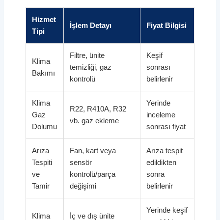
Hizmet
İşlem Detayı
Fiyat Bilgisi
Tipi
Filtre, ünite
Keşif
Klima
temizliği, gaz
sonrası
Bakımı
kontrolü
belirlenir
Klima
Yerinde
R22, R410A, R32
Gaz
inceleme
vb. gaz ekleme
Dolumu
sonrası fiyat
Arıza
Fan, kart veya
Arıza tespit
Tespiti
sensör
edildikten
ve
kontrolü/parça
sonra
Tamir
değişimi
belirlenir
Yerinde keşif
Klima
İç ve dış ünite